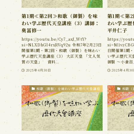
第1期≪第2回≫和歌（御製）を味
第1期≪第
わい学ぶ歴代天皇講座（3）講師：
わい学ぶ歴
奥冨修一
平井仁子
https://youtu.be/Cy7_axJ_WtY?
https://you
si=NLXDhGl4rxRVq92u 令和7年2月23日
si=M1vzCB
開催第1期・第2回・和歌（御製）を味わい
日開催第1期
学ぶ歴代天皇講座（3） 大正天皇 「文人気
い学ぶ歴代天
質の天皇」 資料...
御製 ～小倉百人
2025年4月30日
2025年4月3
和歌（御製）を味わい学ぶ歴代天皇講座
和歌（