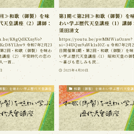
2回≫和歌（御製）を味
第1期≪第2回≫和歌（御製）を
代天皇講座（2）講師：
わい学ぶ歴代天皇講座（1）講師
須田清文
tu.be/K8gQdKXnyVo?
https://youtu.be/pwMMWiaOznw?
GKcD8YLhw9 令和7年2月23
si=34UQm9aWk1sl0Z-u 令和7年2月2
・第2回・和歌（御製）を味わ
日開催第1期・第2回・和歌（御製）を味
皇講座（2） 平安時代の恋の
い学ぶ歴代天皇講座（1） 昭和天皇の御
一首...
～喜びも悲しみも民...
0日
2025年4月30日
御製）を味わい学ぶ歴代天皇講座
和歌（御製）を味わい学ぶ歴代天皇講