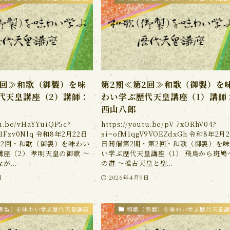
2回≫和歌（御製）を味
第2期≪第2回≫和歌（御製）を
代天皇講座（2）講師：
わい学ぶ歴代天皇講座（1）講師
西山八郎
tu.be/vHaYYuiQP5c?
https://youtu.be/pV-7xORhV04?
7j1Fzv0Nlq 令和8年2月22日
si=ofM1qgV9VOEZdxGh 令和8年2月2
第2回・和歌（御製）を味わい
日開催第2期・第2回・和歌（御製）を
座（2） 孝明天皇の御歌 ～
い学ぶ歴代天皇講座（1） 飛鳥から斑鳩
...
の道 ～推古天皇と聖...
日
2026年4月9日
御製）を味わい学ぶ歴代天皇講座
和歌（御製）を味わい学ぶ歴代天皇講