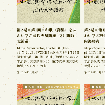
第2期≪第1回≫和歌（御製）を味
第2期≪第
わい学ぶ歴代天皇講座（3）講師：
わい学ぶ歴
北濱道
内海勝彦
https://youtu.be/ApvleiGCQho?
https://you
si=Y_2ogBsFVZHB5ac0 令和8年1月25日
si=LITznH
開催第2期・第1回・和歌（御製）を味わい
開催第2期・
学ぶ歴代天皇講座（3） 第75代崇徳天皇の
学ぶ歴代天皇
御製について 資料...
慈愛のみ心 資
2026年4月9日
2026年4月9
和歌（御製）を味わい学ぶ歴代天皇講座
和歌（