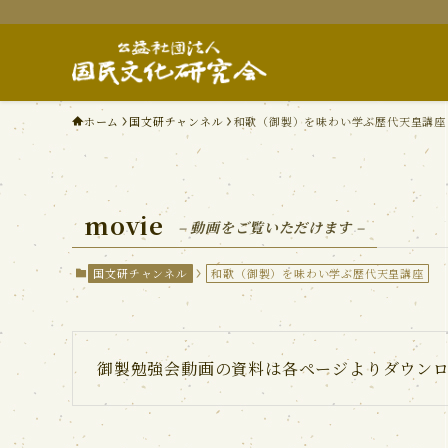
ホーム
国文研チャンネル
和歌（御製）を味わい学ぶ歴代天皇講座
movie
– 動画をご覧いただけます –
国文研チャンネル
和歌（御製）を味わい学ぶ歴代天皇講座
御製勉強会動画の資料は各ページよりダウン