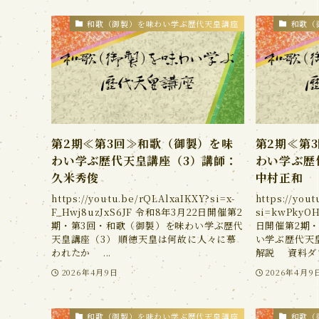
和歌（御製）を味わい学ぶ歴代天皇講座
和歌（
第2期≪第3回≫和歌（御製）を味
第2期≪第
わい学ぶ歴代天皇講座（3）講師：
わい学ぶ歴
久米秀俊
中村正和
https://youtu.be/rQLAlxaIKXY?si=x-
https://you
F_Hwj8uzJxS6JF 令和8年3月22日開催第2
si=kwPkyO
期・第3回・和歌（御製）を味わい学ぶ歴代
日開催第2期
天皇講座（3） 順徳天皇は何故に人々に慕
い学ぶ歴代天
われたか ...
解説 資料ダウ
2026年4月9日
2026年4月9
和歌（御製）を味わい学ぶ歴代天皇講座
和歌（