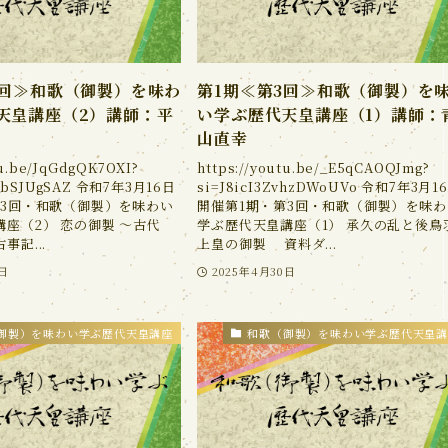
3回≫和歌（御製）を味わ
第1期≪第3回≫和歌（御製）を
天皇講座（2）講師：平
い学ぶ歴代天皇講座（1）講師：
山直幸
tu.be/JqGdgQK7OXI?
https://youtu.be/_E5qCAOQJmg?
j_bSJUgSAZ 令和7年3月16日
si=J8icI3ZvhzDWoUVo 令和7年3月1
第3回・和歌（御製）を味わい
開催第1期・第3回・和歌（御製）を味わ
座（2） 恋の御製 ～古代
学ぶ歴代天皇講座（1） 承久の乱と後鳥
事記...
上皇の御製 資料ダ...
0日
2025年4月30日
御製）を味わい学ぶ歴代天皇講座
和歌（御製）を味わい学ぶ歴代天皇講