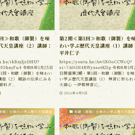
1回≫和歌（御製）を味
第2期≪第1回≫和歌（御製）を
代天皇講座（2）講師：
わい学ぶ歴代天皇講座（1）講師
平井仁子
tu.be/ikBxyJjzDHU?
https://youtu.be/AwGSOoCCWcQ?
JwIOhnyFu4 令和8年1月25日
si=7A0OH4BWyxsetKDp 令和8年1月
第1回・和歌（御製）を味わい
日開催第2期・第1回・和歌（御製）を味
講座（2） 題詠の伝承にみる
い学ぶ歴代天皇講座（1） 神宮に祈られ
料ダ...
大御心 ～伊勢神宮に...
日
2026年4月9日
御製）を味わい学ぶ歴代天皇講座
和歌（御製）を味わい学ぶ歴代天皇講