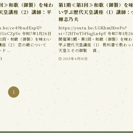
1回≫和歌（御製）を味わ
第1期≪第1回≫和歌（御製）を
天皇講座（2）講師：平
い学ぶ歴代天皇講座（1）講師：
柳志乃夫
tu.be/ce49budEspU?
https://youtu.be/LGKbmJKvePo?
qjYGzCZpVe 令和7年1月26日
si=72HYwTl4SqjLn4pV 令和7年1月2
第1回・和歌（御製）を味わい
開催第1期・第1回・和歌（御製）を味わ
講座（2） 恋の歌について
学ぶ歴代天皇講座（1） 教科書で教わっ
 ...
天皇とその御製 資...
0日
2025年4月30日
1