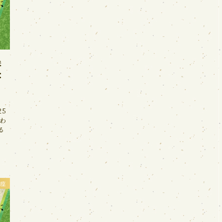
味
：
25
わ
る
座