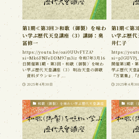
第1期≪第3回≫和歌（御製）を味わ
第1期≪第
い学ぶ歴代天皇講座（3）講師：奥
い学ぶ歴代
冨修一
井仁子
https://youtu.be/oai0UUvFYZA?
https://you
si=Mk6FNFeDDM97m3iz 令和7年3月16
si=pJGUVP
日開催第1期・第3回・和歌（御製）を味わ
開催第1期・
い学ぶ歴代天皇講座（3） 明治天皇の御歌
学ぶ歴代天皇講
資料ダウンロード ...
『万葉集』『古
2025年4月30日
2025年4月3
和歌（御製）を味わい学ぶ歴代天皇講座
和歌（