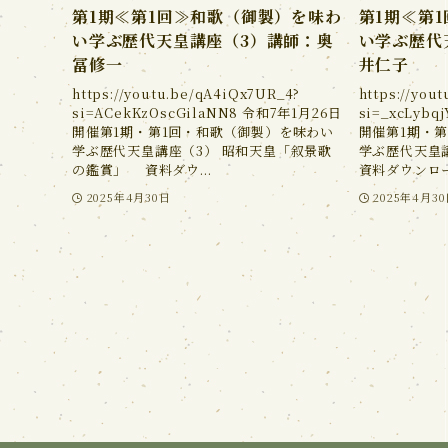
第1期≪第1回≫和歌（御製）を味わ
第1期≪第
い学ぶ歴代天皇講座（3）講師：奥
い学ぶ歴代
冨修一
井仁子
https://youtu.be/qA4iQx7UR_4?
https://you
si=ACekKzOscGilaNN8 令和7年1月26日
si=_xcLyb
開催第1期・第1回・和歌（御製）を味わい
開催第1期・
学ぶ歴代天皇講座（3） 昭和天皇「叙景歌
学ぶ歴代天皇
の鑑賞」 資料ダウ...
資料ダウンロード
2025年4月30日
2025年4月3