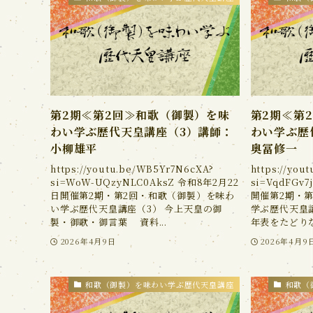
第2期≪第2回≫和歌（御製）を味
第2期≪第
わい学ぶ歴代天皇講座（3）講師：
わい学ぶ歴
小柳雄平
奥冨修一
https://youtu.be/WB5Yr7N6cXA?
https://you
si=WoW-UQzyNLC0AksZ 令和8年2月22
si=VqdFGv
日開催第2期・第2回・和歌（御製）を味わ
開催第2期・
い学ぶ歴代天皇講座（3） 今上天皇の御
学ぶ歴代天皇講
製・御歌・御言葉 資料...
年表をたどりなが
2026年4月9日
2026年4月9
和歌（御製）を味わい学ぶ歴代天皇講座
和歌（