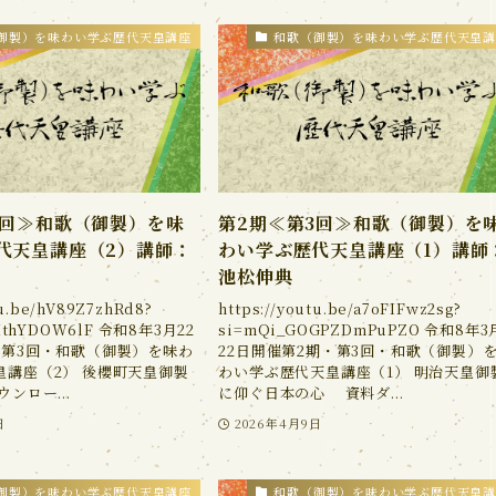
御製）を味わい学ぶ歴代天皇講座
和歌（御製）を味わい学ぶ歴代天皇講
3回≫和歌（御製）を味
第2期≪第3回≫和歌（御製）を
代天皇講座（2）講師：
わい学ぶ歴代天皇講座（1）講師
池松伸典
tu.be/hV89Z7zhRd8?
https://youtu.be/a7oFIFwz2sg?
HthYDOW6lF 令和8年3月22
si=mQi_GOGPZDmPuPZO 令和8年3
・第3回・和歌（御製）を味わ
22日開催第2期・第3回・和歌（御製）
皇講座（2） 後櫻町天皇御製
わい学ぶ歴代天皇講座（1） 明治天皇御
ンロー...
に仰ぐ日本の心 資料ダ...
日
2026年4月9日
御製）を味わい学ぶ歴代天皇講座
和歌（御製）を味わい学ぶ歴代天皇講