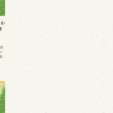
味わ
青
6日
い
羽
座