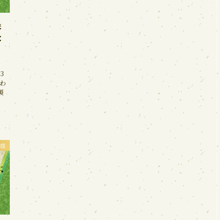
味
：
3
わ
製
座