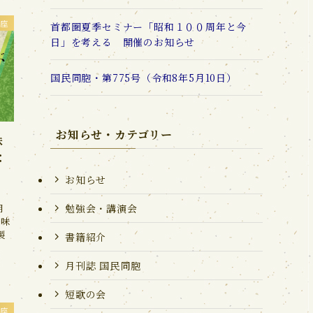
座
首都圏夏季セミナー「昭和１００周年と今
日」を考える 開催のお知らせ
国民同胞・第775号（令和8年5月10日）
お知らせ・カテゴリー
味
：
お知らせ
勉強会・講演会
月
を味
製
書籍紹介
月刊誌 国民同胞
短歌の会
座