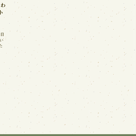
味わ
小
6日
い
た