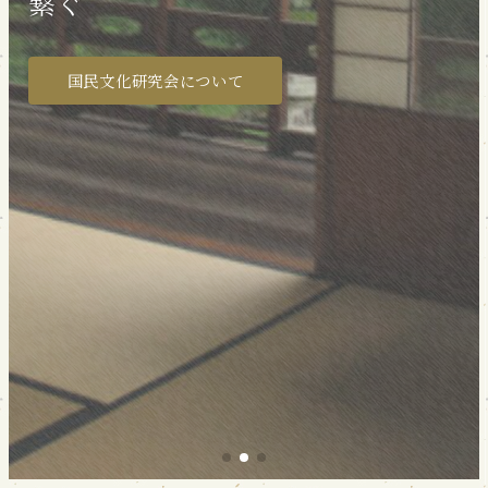
繋ぐ
自らの情操を豊かにするための勉強会
詳細はこちら
詳細はこちら
国民文化研究会について
各地区研修活動
各地区研修活動