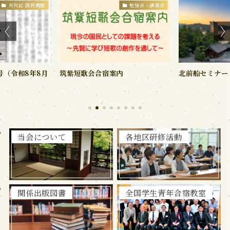
月刊誌 国民同胞
勉強会・講演会
号（令和8年8月
筑紫短歌会合宿案内
北前船セミナー
当会について
各地区研修活動
関係出版図書
全国学生青年合宿教室