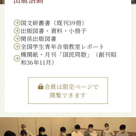
国文研叢書（既刊39冊）
出版図書・資料・小冊子
関係出版図書
全国学生青年合宿教室レポート
機関紙・月刊「国民同胞」（創刊昭
和36年11月）
会員は限定ページで
閲覧できます