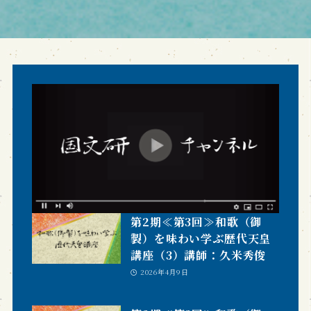
第2期≪第3回≫和歌（御
製）を味わい学ぶ歴代天皇
講座（3）講師：久米秀俊
2026年4月9日