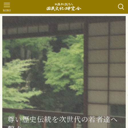
MENU
各種文化セミナー
尊い歴史伝統を次世代の若者達へ
全国学生青年合宿教室
日本文化の真髄に触れて