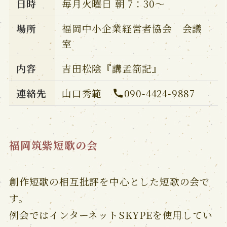
日時
毎月火曜日 朝 7：30～
場所
福岡中小企業経営者協会 会議
室
内容
吉田松陰『講孟箚記』
連絡先
山口秀範
090-4424-9887
福岡筑紫短歌の会
創作短歌の相互批評を中心とした短歌の会で
す。
例会ではインターネットSKYPEを使用してい