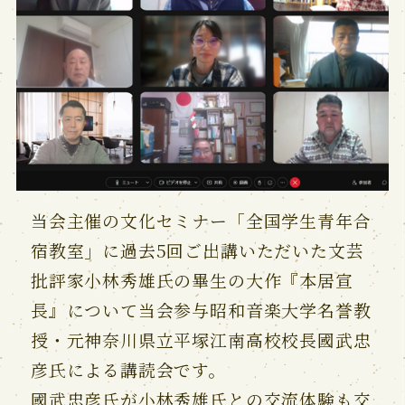
当会主催の文化セミナー「全国学生青年合
宿教室」に過去5回ご出講いただいた文芸
批評家小林秀雄氏の畢生の大作『本居宣
長』について当会参与昭和音楽大学名誉教
授・元神奈川県立平塚江南高校校長國武忠
彦氏による講読会です。
國武忠彦氏が小林秀雄氏との交流体験も交