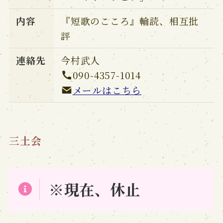
内容
『短歌のこころ』輪読、相互批
評
連絡先
今村武人
090-4357-1014
メールはこちら
三土会
※現在、休止