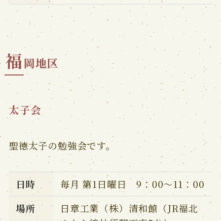
福
岡地区
太子会
聖徳太子の勉強会です。
日時
毎月 第1日曜日 9：00～11：00
場所
日章工業（株）清和館（JR福北