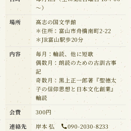
～）
場所
高志の国文学館
＊住所：富山市舟橋南町2-22
＊JR富山駅歩20分
内容
毎月：輪読、他に短歌
偶数月：朗読のための古訓古事
記
奇数月：黒上正一郎著『聖徳太
子の信仰思想と日本文化創業』
輪読
会費
300円
連絡先
岸本 弘
090-2030-8233