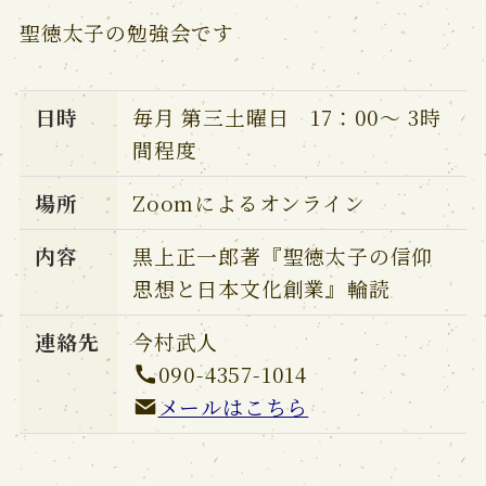
聖徳太子の勉強会です
日時
毎月 第三土曜日 17：00～ 3時
間程度
場所
Zoomによるオンライン
内容
黒上正一郎著『聖徳太子の信仰
思想と日本文化創業』輪読
連絡先
今村武人
090-4357-1014
メールはこちら