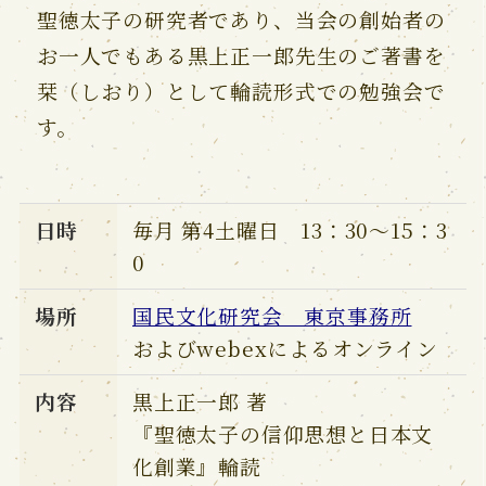
聖徳太子の研究者であり、当会の創始者の
お一人でもある黒上正一郎先生のご著書を
栞（しおり）として輪読形式での勉強会で
す。
日時
毎月 第4土曜日 13：30～15：3
0
場所
国民文化研究会 東京事務所
およびwebexによるオンライン
内容
黒上正一郎 著
『聖徳太子の信仰思想と日本文
化創業』輪読